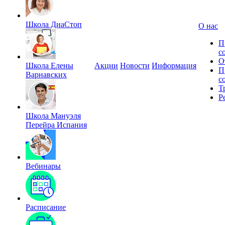
Школа ДиаСтоп
О нас
П
с
О
Школа Елены
Акции
Новости
Информация
П
Варнавских
с
Т
Р
Школа Мануэля
Перейра Испания
Вебинары
Расписание