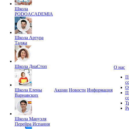
Школа
PODOACADEMIA
Школа Артура
Таджа
Школа ДиаСтоп
О нас
П
с
О
Школа Елены
Акции
Новости
Информация
П
Варнавских
с
Т
Р
Школа Мануэля
Перейра Испания