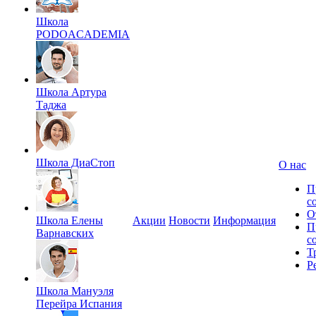
Школа
PODOACADEMIA
Школа Артура
Таджа
Школа ДиаСтоп
О нас
П
с
О
Школа Елены
Акции
Новости
Информация
П
Варнавских
с
Т
Р
Школа Мануэля
Перейра Испания