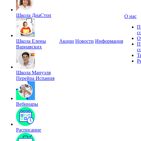
Школа ДиаСтоп
О нас
П
с
О
Школа Елены
Акции
Новости
Информация
П
Варнавских
с
Т
Р
Школа Мануэля
Перейра Испания
Вебинары
Расписание