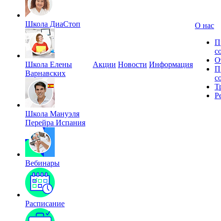
Школа ДиаСтоп
О нас
П
с
О
Школа Елены
Акции
Новости
Информация
П
Варнавских
с
Т
Р
Школа Мануэля
Перейра Испания
Вебинары
Расписание