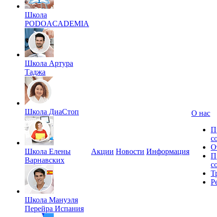
Школа
PODOACADEMIA
Школа Артура
Таджа
Школа ДиаСтоп
О нас
П
с
О
Школа Елены
Акции
Новости
Информация
П
Варнавских
с
Т
Р
Школа Мануэля
Перейра Испания