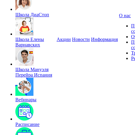
Школа ДиаСтоп
О нас
П
с
О
Школа Елены
Акции
Новости
Информация
П
Варнавских
с
Т
Р
Школа Мануэля
Перейра Испания
Вебинары
Расписание