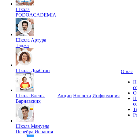
Школа
PODOACADEMIA
Школа Артура
Таджа
Школа ДиаСтоп
О нас
П
с
О
Школа Елены
Акции
Новости
Информация
П
Варнавских
с
Т
Р
Школа Мануэля
Перейра Испания