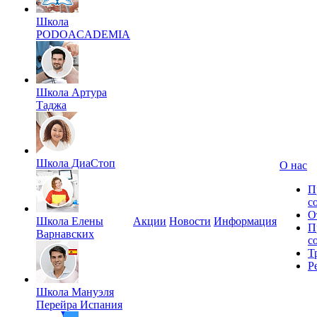
Школа
PODOACADEMIA
Школа Артура
Таджа
Школа ДиаСтоп
О нас
П
с
О
Школа Елены
Акции
Новости
Информация
П
Варнавских
с
Т
Р
Школа Мануэля
Перейра Испания