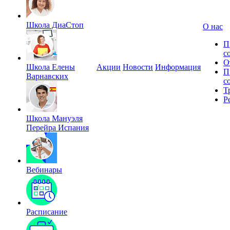
Школа ДиаСтоп
О нас
П
с
О
Школа Елены
Акции
Новости
Информация
П
Варнавских
с
Т
Р
Школа Мануэля
Перейра Испания
Вебинары
Расписание